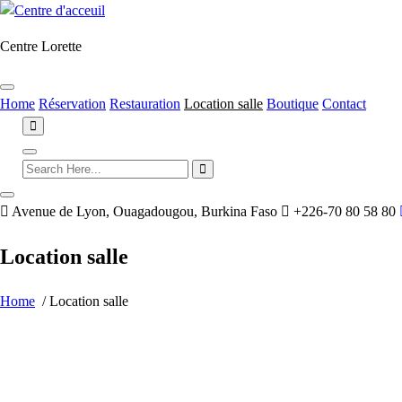
Skip
to
Centre Lorette
content
Home
Réservation
Restauration
Location salle
Boutique
Contact
Avenue de Lyon, Ouagadougou, Burkina Faso
+226-70 80 58 80
Location salle
Home
/
Location salle