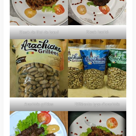
Steak haché
Steak de filet de bœuf
Arachide grillées
Différente type d’arachide